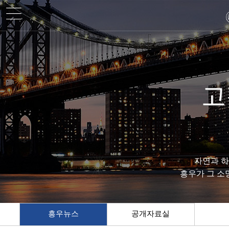
고
자연과 
흥우가 그 소
흥우뉴스
공개자료실