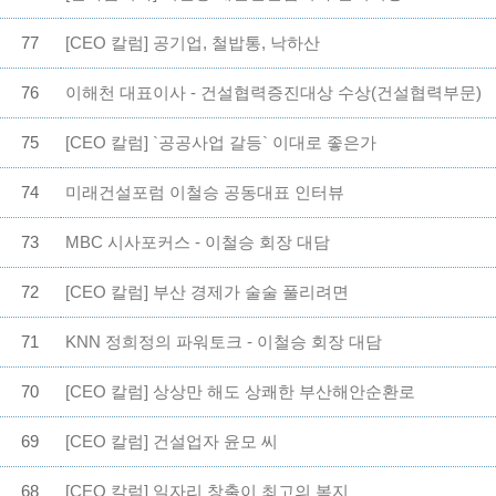
77
[CEO 칼럼] 공기업, 철밥통, 낙하산
76
이해천 대표이사 - 건설협력증진대상 수상(건설협력부문)
75
[CEO 칼럼] `공공사업 갈등` 이대로 좋은가
74
미래건설포럼 이철승 공동대표 인터뷰
73
MBC 시사포커스 - 이철승 회장 대담
72
[CEO 칼럼] 부산 경제가 술술 풀리려면
71
KNN 정희정의 파워토크 - 이철승 회장 대담
70
[CEO 칼럼] 상상만 해도 상쾌한 부산해안순환로
69
[CEO 칼럼] 건설업자 윤모 씨
68
[CEO 칼럼] 일자리 창출이 최고의 복지