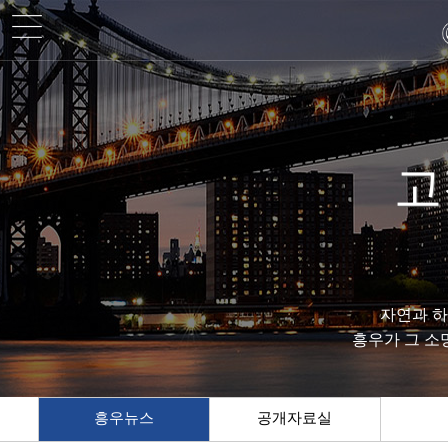
고
자연과 
흥우가 그 소
흥우뉴스
공개자료실