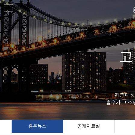
고
자연과 
흥우가 그 소
흥우뉴스
공개자료실